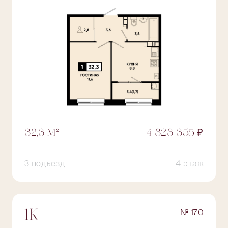
32,3 М²
4 323 355 ₽
3 подъезд
4 этаж
№ 170
1К