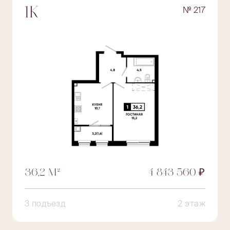
№ 217
1К
36,2 М²
4 843 560 ₽
3 подъезд
2 этаж