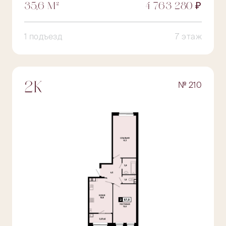
35,6 М²
4 763 280 ₽
1 подъезд
7 этаж
№ 210
2К