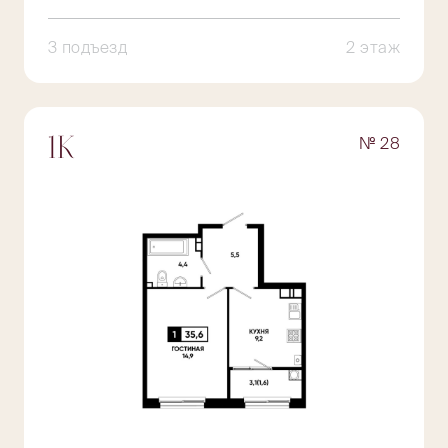
3 подъезд
2 этаж
№ 28
1К