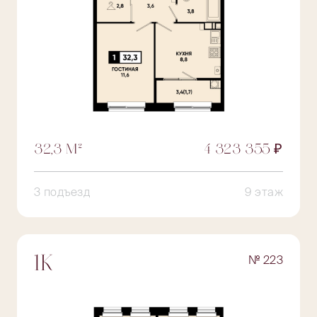
32,3 М²
4 323 355 ₽
3 подъезд
9 этаж
№ 223
1К