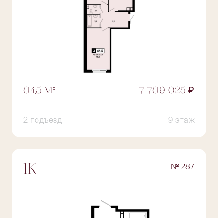
64,5 М²
7 769 025 ₽
2 подъезд
9 этаж
№ 287
1К