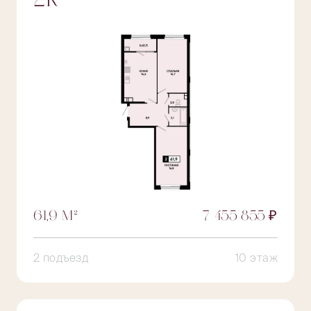
2К
61,9 М²
7 455 855 ₽
2 подъезд
10 этаж