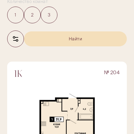
Количество комнат
1
2
3
Найти
№ 204
1К