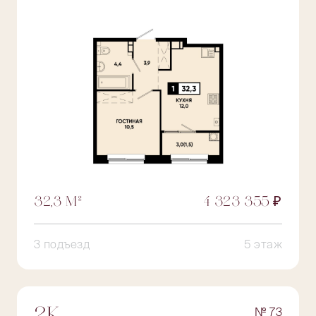
32,3 М²
4 323 355 ₽
3 подъезд
5 этаж
№ 73