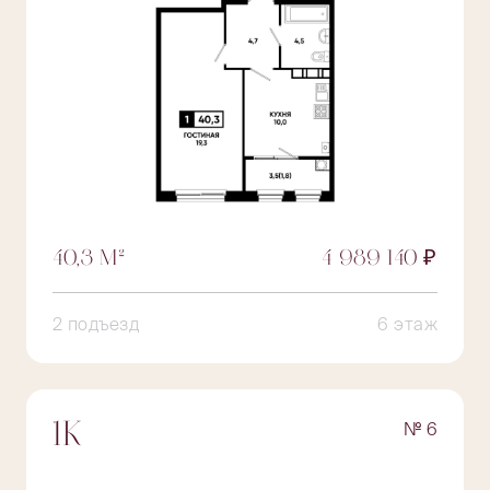
40,3 М²
4 989 140 ₽
2 подъезд
6 этаж
№ 6
1К