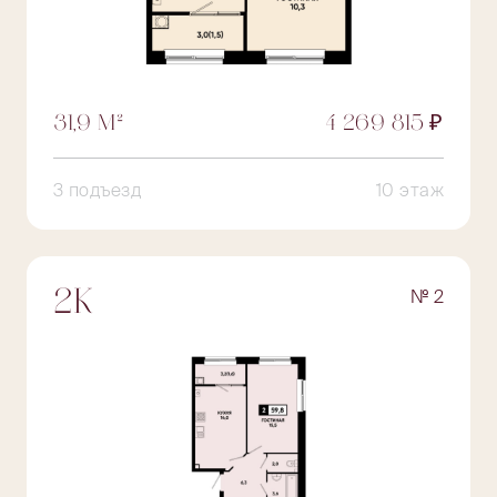
31,9 М²
4 269 815 ₽
3 подъезд
10 этаж
№ 2
2К