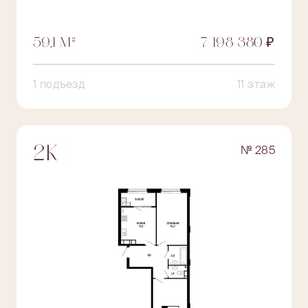
59,1 М²
7 198 380 ₽
1 подъезд
11 этаж
№ 285
2К