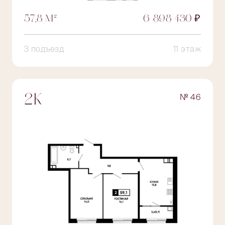
57,8 М²
6 898 430 ₽
3 подъезд
11 этаж
№ 46
2К