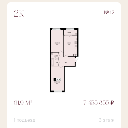
№ 12
2К
61,9 М²
7 455 855 ₽
1 подъезд
3 этаж