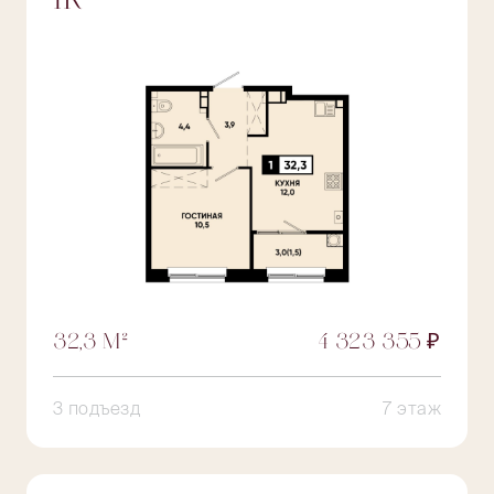
1К
32,3 М²
4 323 355 ₽
3 подъезд
7 этаж