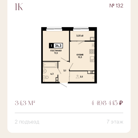
№ 132
1К
34,3 М²
4 498 445 ₽
2 подъезд
7 этаж