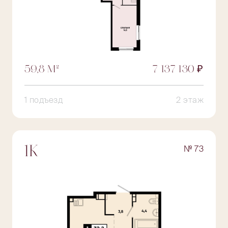
59,8 М²
7 137 130 ₽
1 подъезд
2 этаж
№ 73
1К