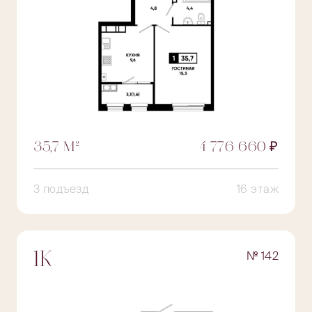
35,7 М²
4 776 660 ₽
3 подъезд
16 этаж
№ 142
1К