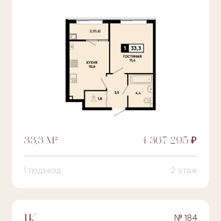
33,3 М²
4 367 295 ₽
1 подъезд
2 этаж
№ 184