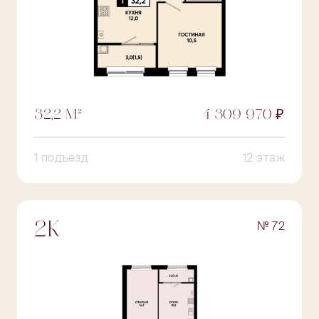
32,2 М²
4 309 970 ₽
1 подъезд
12 этаж
№ 72
2К