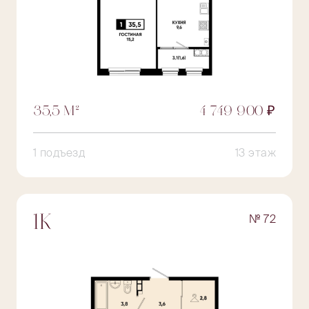
35,5 М²
4 749 900 ₽
1 подъезд
13 этаж
№ 72
1К