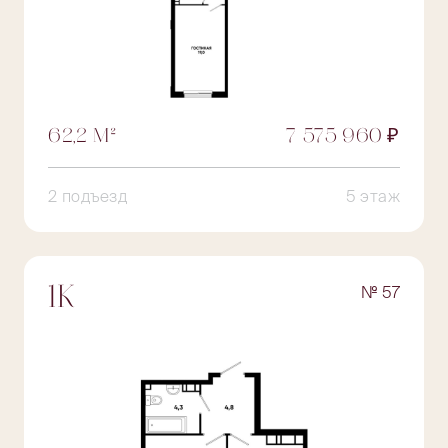
62,2 М²
7 575 960 ₽
2 подъезд
5 этаж
№ 57
1К