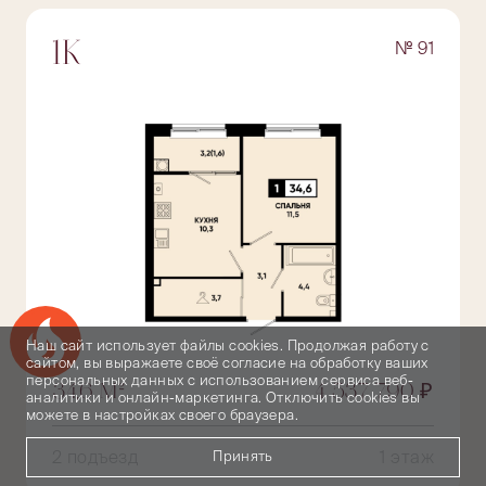
№ 91
1К
Успейте купить коммерческое помещение
Наш сайт использует файлы cookies. Продолжая работу с
сайтом, вы выражаете своё согласие на обработку ваших
персональных данных с использованием сервиса веб-
34,6 М²
4 537 790 ₽
аналитики и онлайн-маркетинга. Отключить cookies вы
можете в настройках своего браузера.
2 подъезд
1 этаж
Принять