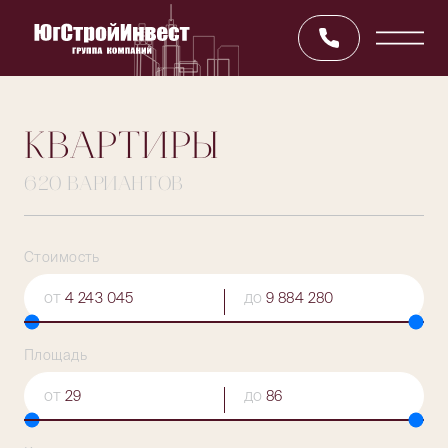
КВАРТИРЫ
620 ВАРИАНТОВ
Стоимость
от
до
Площадь
от
до