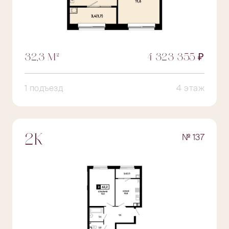
32,3 М²
4 323 355 ₽
1 подъезд
4 этаж
№ 137
2К