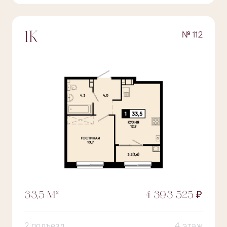
№ 112
1К
33,5 М²
4 393 525 ₽
2 подъезд
4 этаж