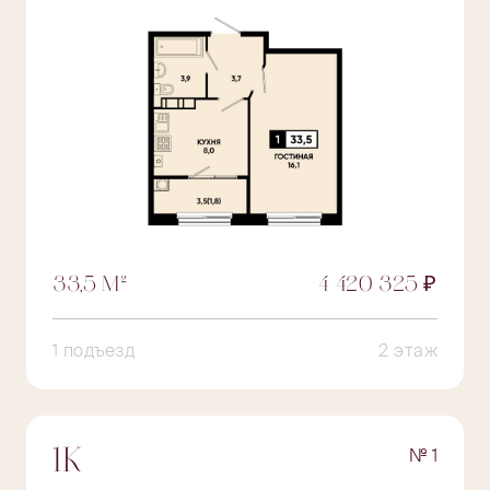
33,5 М²
4 420 325 ₽
1 подъезд
2 этаж
№ 1
1К