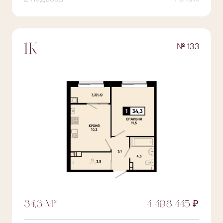
№ 133
1К
34,3 М²
4 498 445 ₽