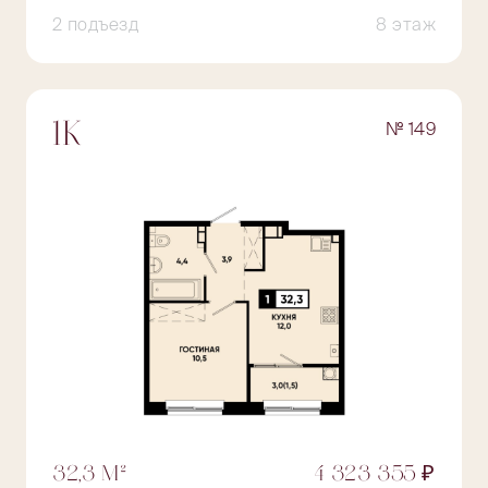
2 подъезд
8 этаж
№ 149
1К
32,3 М²
4 323 355 ₽