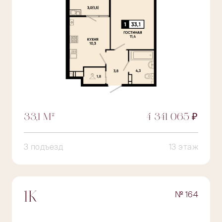
33,1 М²
4 341 065 ₽
3 подъезд
13 этаж
№ 164
1К