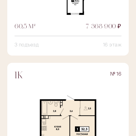
60,5 М²
7 368 900 ₽
3 подъезд
16 этаж
№ 16
1К