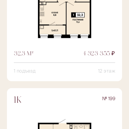
32,3 М²
4 323 355 ₽
1 подъезд
12 этаж
№ 199
1К