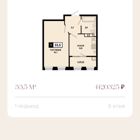
33,5 М²
4420325 ₽
1 подъезд
9 этаж