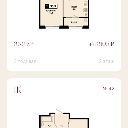
33,9 М²
4473105 ₽
2 подъезд
2 этаж
№ 42
1К