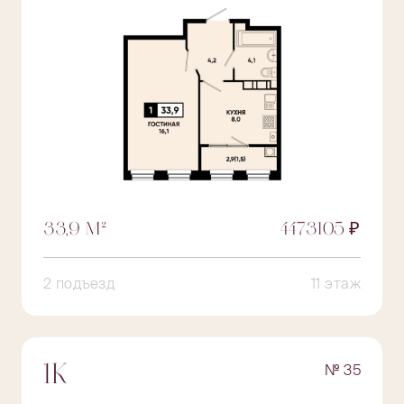
33,9 М²
4473105 ₽
2 подъезд
11 этаж
№ 35
1К