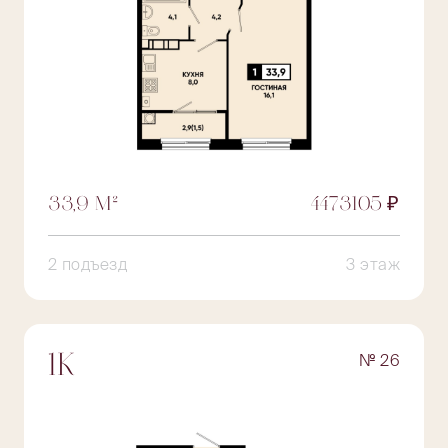
33,9 М²
4473105 ₽
2 подъезд
3 этаж
№ 26
1К