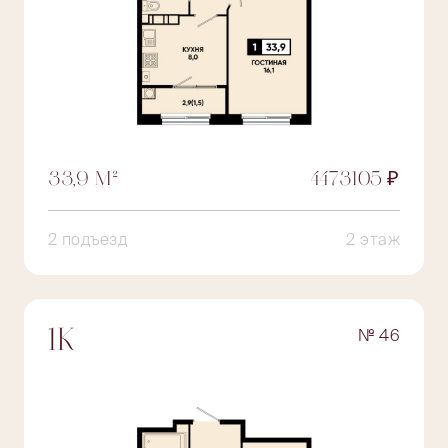
33,9 М²
4473105 ₽
2 подъезд
2 этаж
№ 46
1К