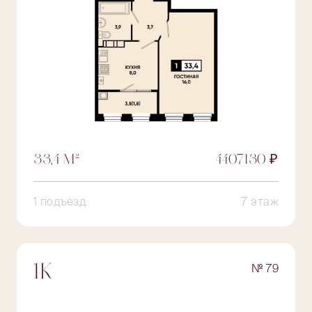
33,4 М²
4407130 ₽
1 подъезд
7 этаж
№ 79
1К