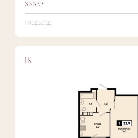
33,5 М²
1 подъезд
1К