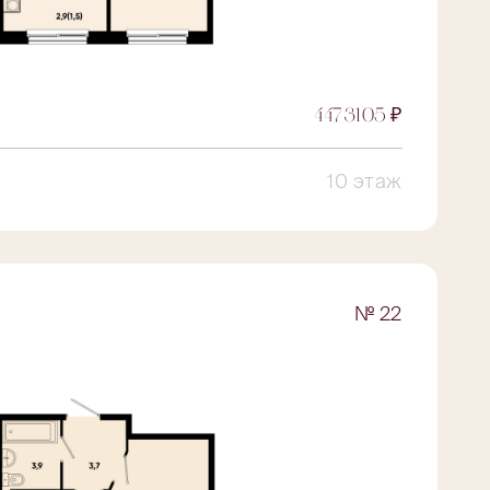
4473105 ₽
10 этаж
№ 22