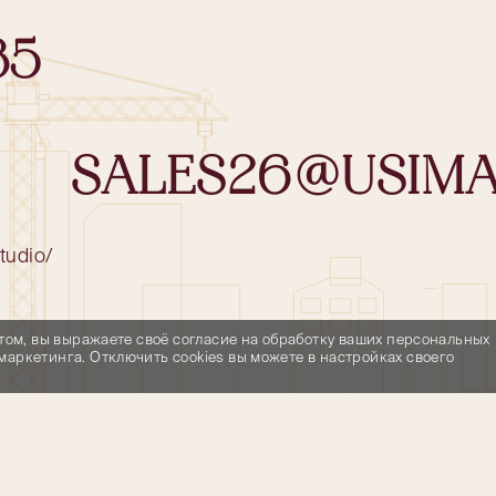
35
SALES26@USIMA
studio/
йтом, вы выражаете своё согласие на обработку ваших персональных
аркетинга. Отключить cookies вы можете в настройках своего