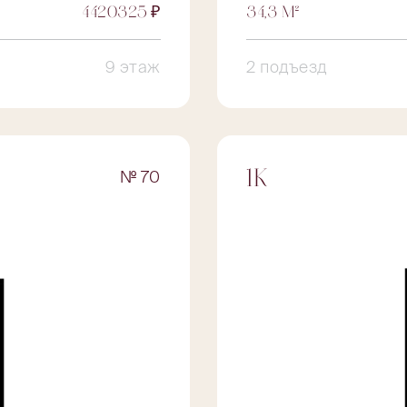
4420325 ₽
34,3 М²
9 этаж
2 подъезд
№ 70
1К