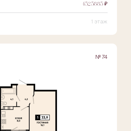
4525885 ₽
1 этаж
№ 74