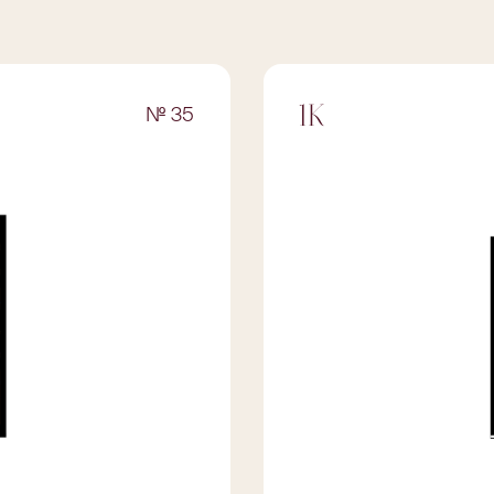
№ 35
1К