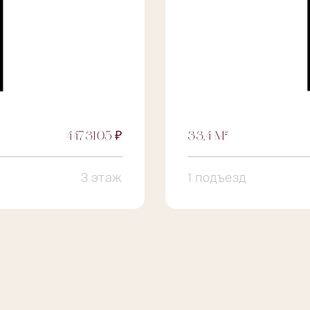
4473105 ₽
33,4 М²
3 этаж
1 подъезд