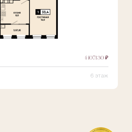
4407130 ₽
6 этаж