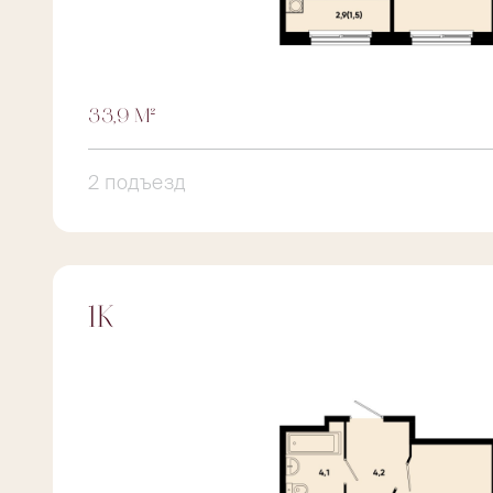
33,9 М²
2 подъезд
1К