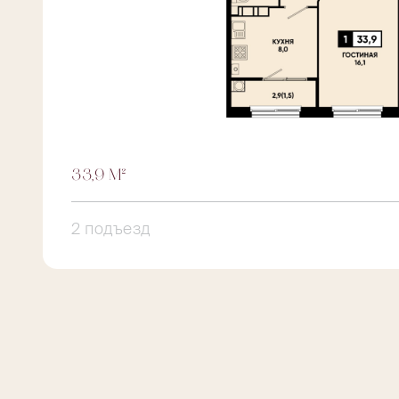
33,9 М²
2 подъезд