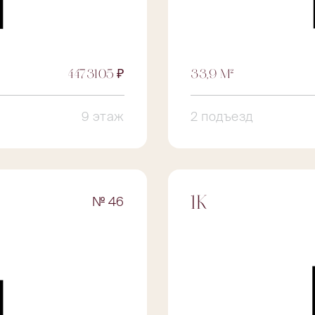
4473105 ₽
33,9 М²
9 этаж
2 подъезд
№ 46
1К