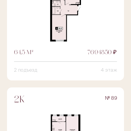
64,5 М²
7694850 ₽
2 подъезд
4 этаж
№ 89
2К