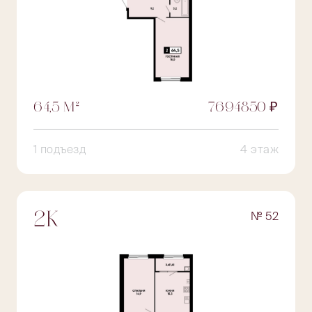
64,5 М²
7694850 ₽
1 подъезд
4 этаж
№ 52
2К