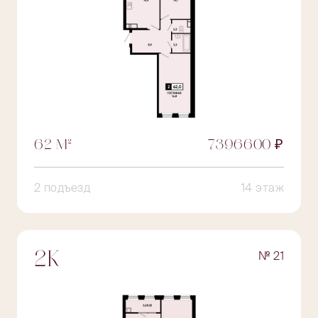
62 М²
7396600 ₽
2 подъезд
14 этаж
№ 21
2К