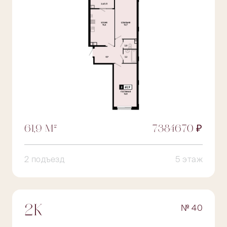
61,9 М²
7384670 ₽
2 подъезд
5 этаж
№ 40
2К