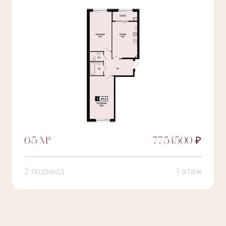
65 М²
7754500 ₽
2 подъезд
1 этаж