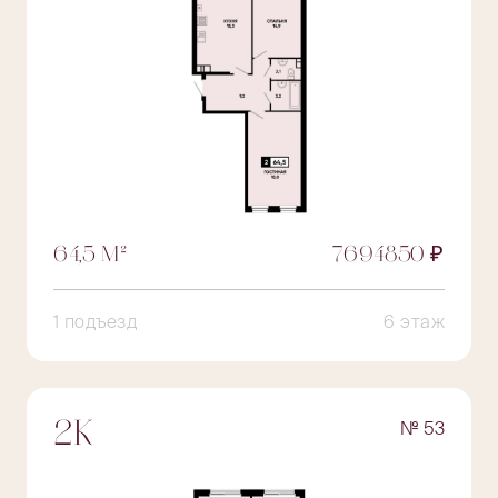
64,5 М²
7694850 ₽
1 подъезд
6 этаж
№ 53
2К