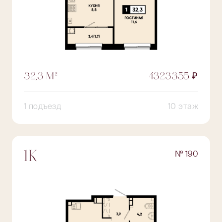
32,3 М²
4323355 ₽
1 подъезд
10 этаж
№ 190
1К