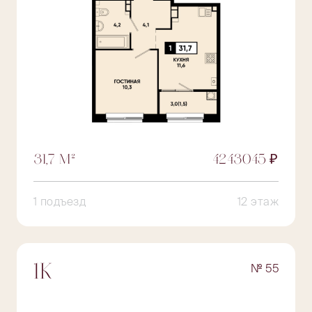
31,7 М²
4243045 ₽
1 подъезд
12 этаж
№ 55
1К