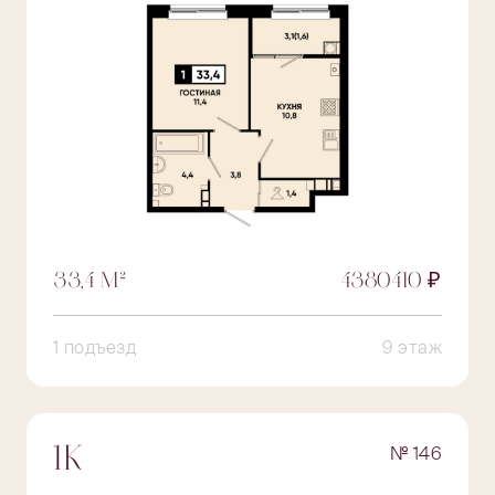
33,4 М²
4380410 ₽
1 подъезд
9 этаж
№ 146
1К