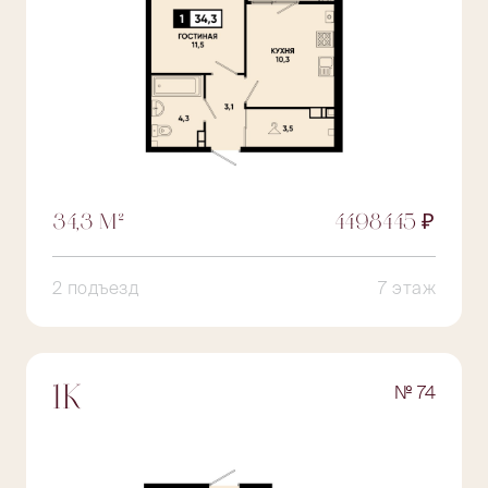
34,3 М²
4498445 ₽
2 подъезд
7 этаж
№ 74
1К