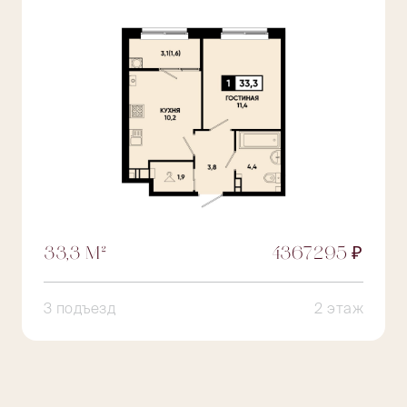
33,3 М²
4367295 ₽
3 подъезд
2 этаж