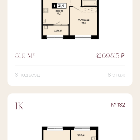
31,9 М²
4269815 ₽
3 подъезд
8 этаж
№ 132
1К