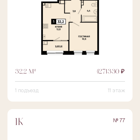
32,2 М²
4271330 ₽
1 подъезд
11 этаж
№ 77
1К