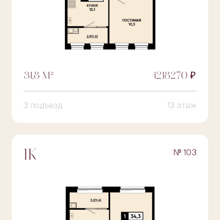
31,8 М²
4218270 ₽
3 подъезд
13 этаж
№ 103
1К