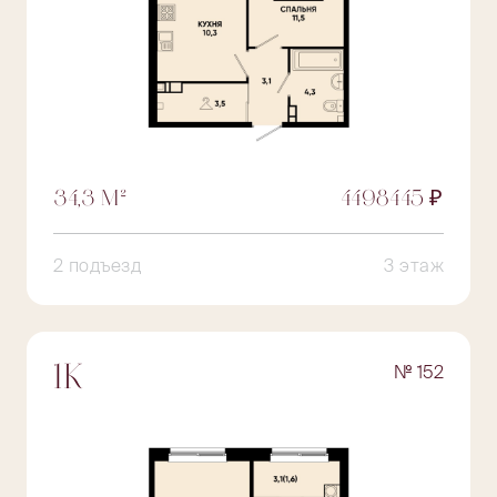
34,3 М²
4498445 ₽
2 подъезд
3 этаж
№ 152
1К