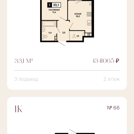
33,1 М²
4341065 ₽
3 подъезд
2 этаж
№ 66
1К