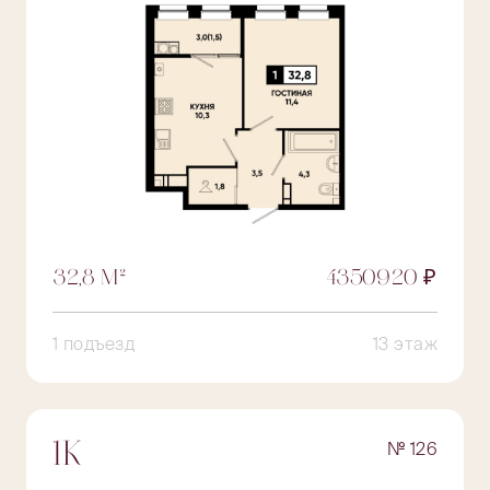
32,8 М²
4350920 ₽
1 подъезд
13 этаж
№ 126
1К