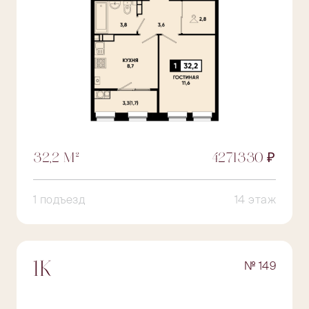
32,2 М²
4271330 ₽
1 подъезд
14 этаж
№ 149
1К