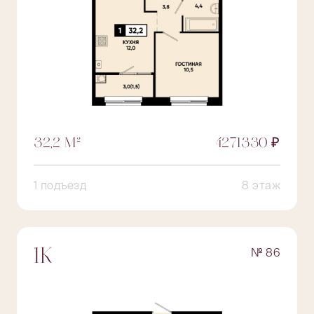
32,2 М²
4271330 ₽
1 подъезд
8 этаж
№ 86
1К