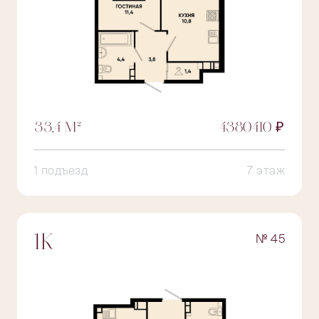
33,4 М²
4380410 ₽
1 подъезд
7 этаж
№ 45
1К