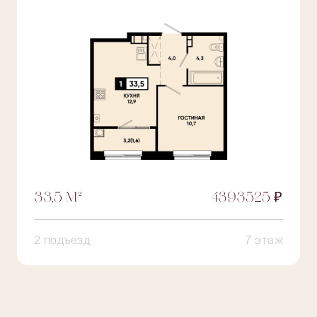
33,5 М²
4393525 ₽
2 подъезд
7 этаж