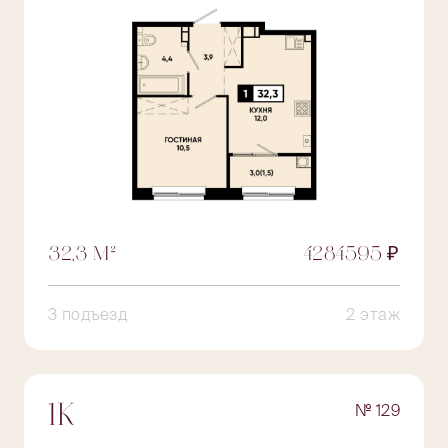
32,3 М²
4284595 ₽
3 подъезд
2 этаж
№ 129
1К