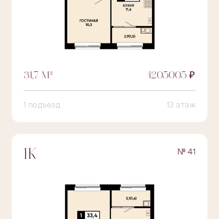
31,7 М²
4205005 ₽
1 подъезд
13 этаж
№ 41
1К