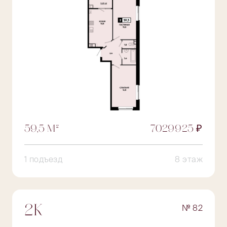
59,5 М²
7029925 ₽
1 подъезд
8 этаж
№ 82
2К