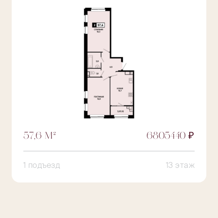
57,6 М²
6805440 ₽
1 подъезд
13 этаж