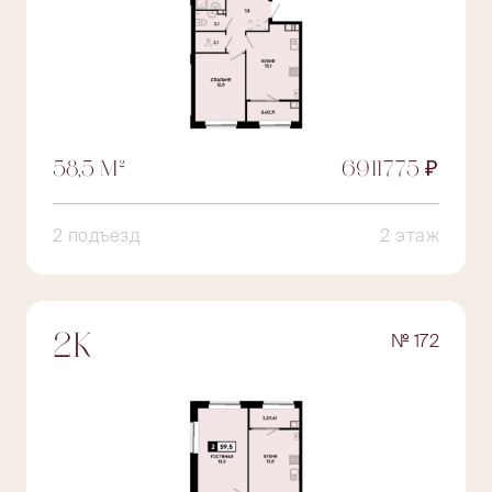
58,5 М²
6911775 ₽
2 подъезд
2 этаж
№ 172
2К