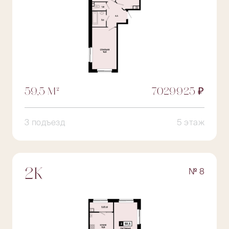
59,5 М²
7029925 ₽
3 подъезд
5 этаж
№ 8
2К