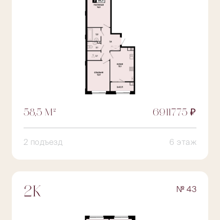
58,5 М²
6911775 ₽
2 подъезд
6 этаж
№ 43
2К