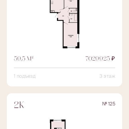
59,5 М²
7029925 ₽
1 подъезд
3 этаж
№ 125
2К