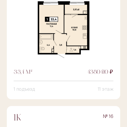
33,4 М²
4380410 ₽
1 подъезд
11 этаж
№ 16
1К