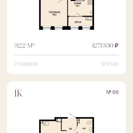
32,2 М²
4271330 ₽
3 подъезд
12 этаж
№ 66
1К