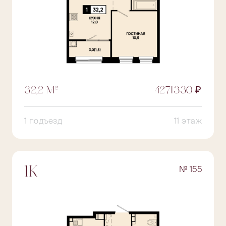
32,2 М²
4271330 ₽
1 подъезд
11 этаж
№ 155
1К