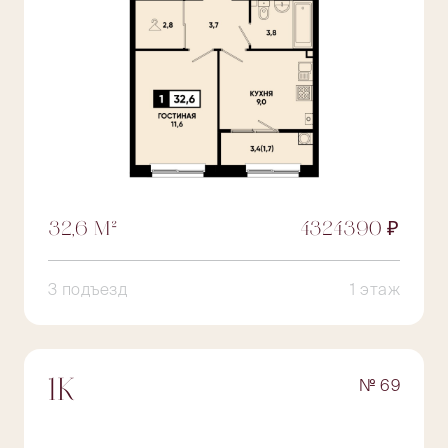
32,6 М²
4324390 ₽
3 подъезд
1 этаж
№ 69
1К