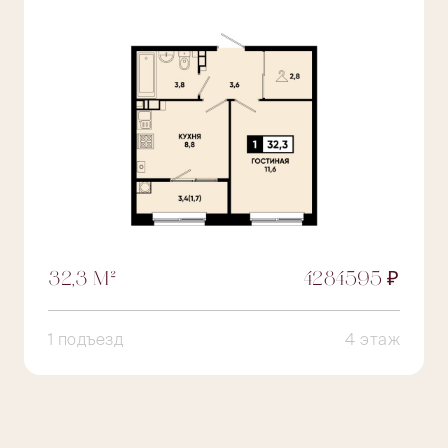
32,3 М²
4284595 ₽
1 подъезд
4 этаж