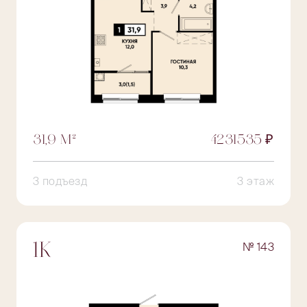
31,9 М²
4231535 ₽
3 подъезд
3 этаж
№ 143
1К