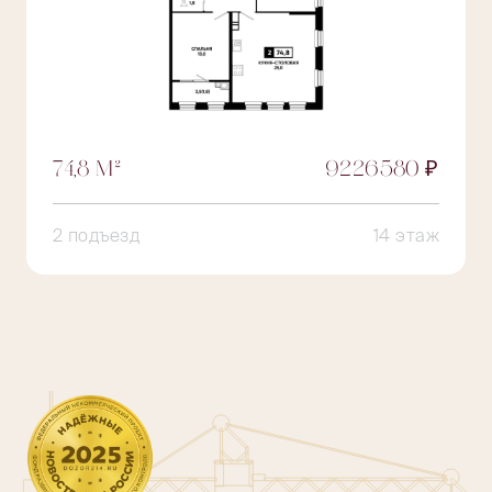
74,8 М²
9226580 ₽
2 подъезд
14 этаж