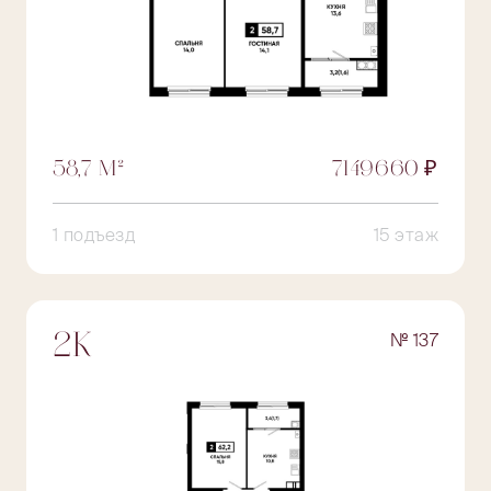
58,7 М²
7149660 ₽
1 подъезд
15 этаж
№ 137
2К