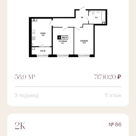
58,9 М²
7174020 ₽
3 подъезд
11 этаж
№ 86
2К