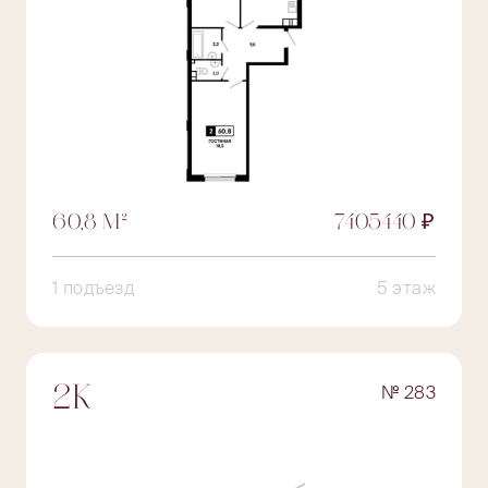
60,8 М²
7405440 ₽
1 подъезд
5 этаж
№ 283
2К