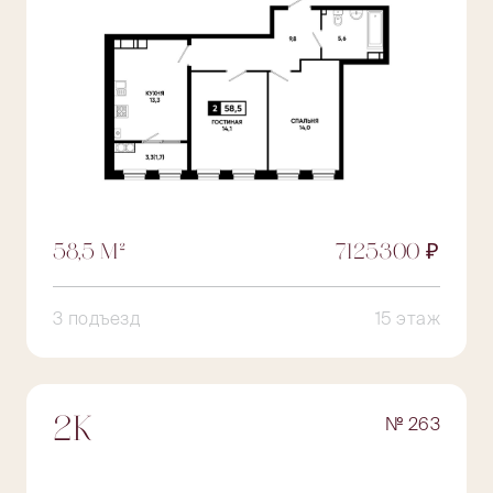
58,5 М²
7125300 ₽
3 подъезд
15 этаж
№ 263
2К