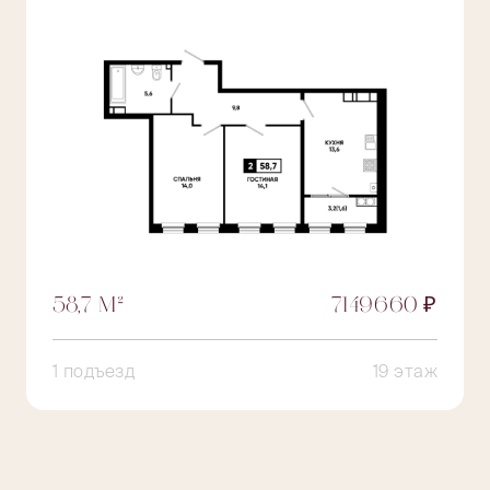
58,7 М²
7149660 ₽
1 подъезд
19 этаж