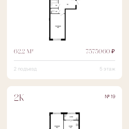
62,2 М²
7575960 ₽
2 подъезд
5 этаж
№ 19
2К