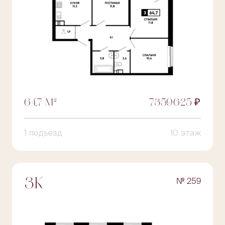
64,7 М²
7359625 ₽
1 подъезд
10 этаж
№ 259
3К