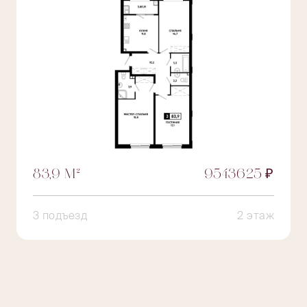
83,9 М²
9543625 ₽
3 подъезд
2 этаж