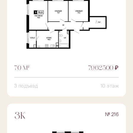
70 М²
7962500 ₽
3 подъезд
10 этаж
№ 216
3К