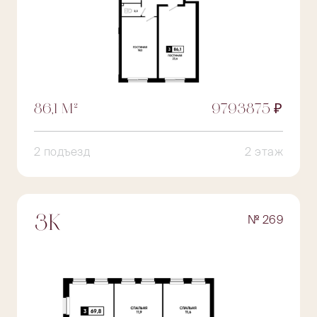
86,1 М²
9793875 ₽
2 подъезд
2 этаж
№ 269
3К