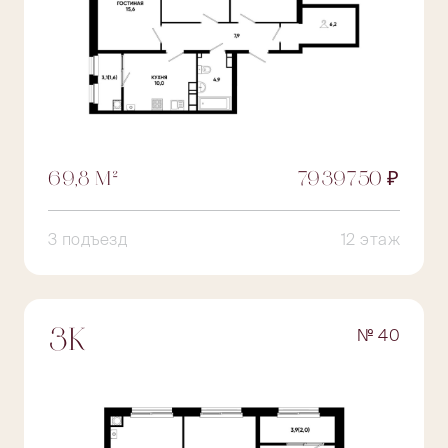
69,8 М²
7939750 ₽
3 подъезд
12 этаж
№ 40
3К