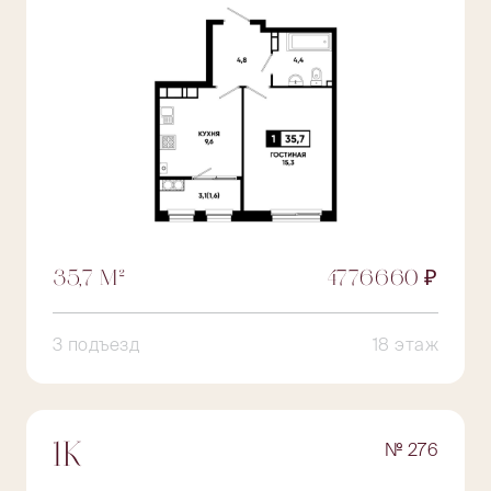
35,7 М²
4776660 ₽
3 подъезд
18 этаж
№ 276
1К