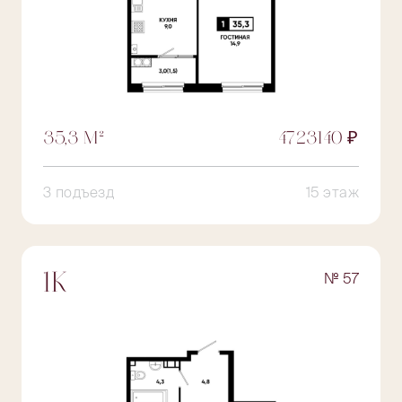
35,3 М²
4723140 ₽
3 подъезд
15 этаж
№ 57
1К