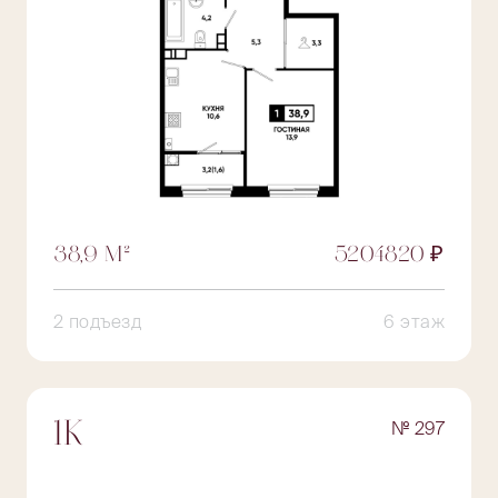
38,9 М²
5204820 ₽
2 подъезд
6 этаж
№ 297
1К