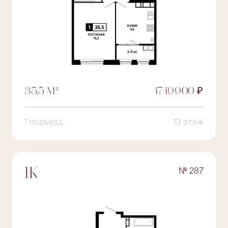
35,5 М²
4749900 ₽
1 подъезд
13 этаж
№ 287
1К