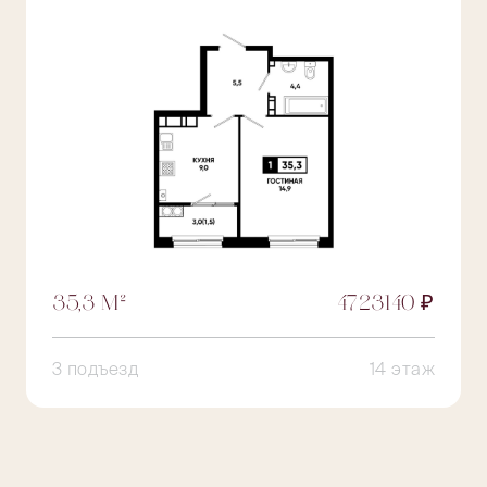
35,3 М²
4723140 ₽
3 подъезд
14 этаж