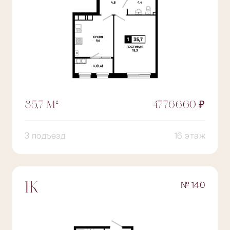
35,7 М²
4776660 ₽
3 подъезд
16 этаж
№ 140
1К