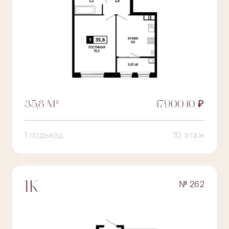
35,8 М²
4790040 ₽
1 подъезд
10 этаж
№ 262
1К