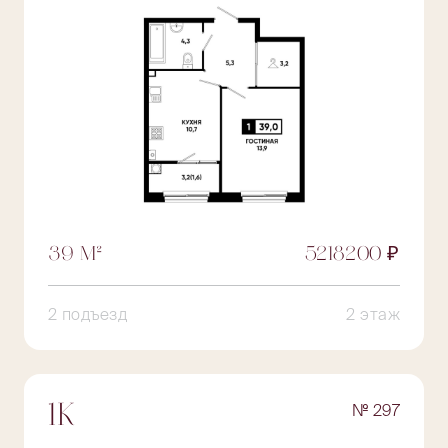
39 М²
5218200 ₽
2 подъезд
2 этаж
№ 297
1К