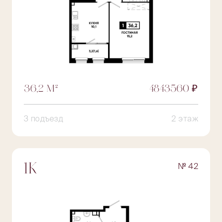
36,2 М²
4843560 ₽
3 подъезд
2 этаж
№ 42
1К