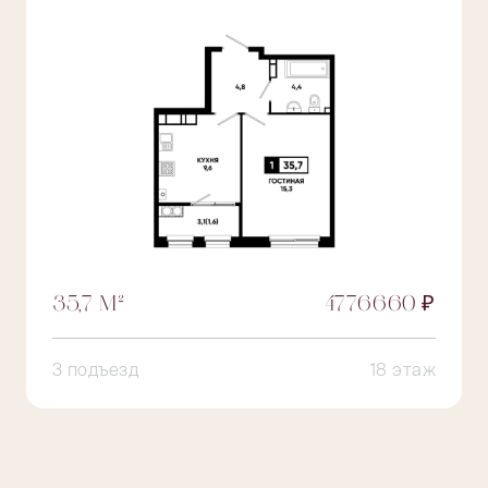
35,7 М²
4776660 ₽
3 подъезд
18 этаж