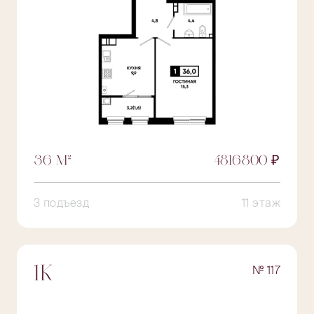
36 М²
4816800 ₽
3 подъезд
11 этаж
№ 117
1К