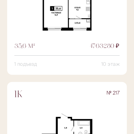
35,6 М²
4763280 ₽
1 подъезд
10 этаж
№ 217
1К